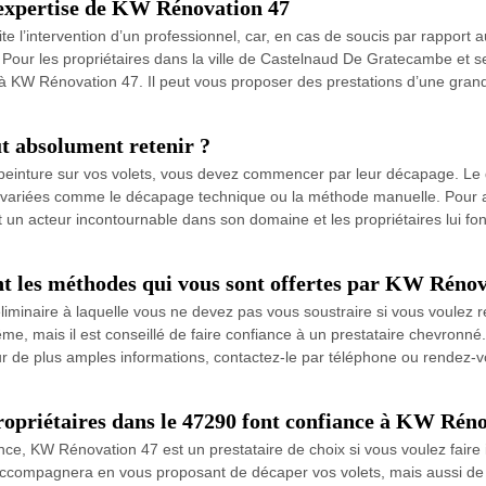
 l’expertise de KW Rénovation 47
ite l’intervention d’un professionnel, car, en cas de soucis par rapport a
. Pour les propriétaires dans la ville de Castelnaud De Gratecambe et
sser à KW Rénovation 47. Il peut vous proposer des prestations d’une gr
ut absolument retenir ?
 peinture sur vos volets, vous devez commencer par leur décapage. Le 
 variées comme le décapage technique ou la méthode manuelle. Pour as
 un acteur incontournable dans son domaine et les propriétaires lui fo
ont les méthodes qui vous sont offertes par KW Rénov
iminaire à laquelle vous ne devez pas vous soustraire si vous voulez réu
ême, mais il est conseillé de faire confiance à un prestataire chevron
r de plus amples informations, contactez-le par téléphone ou rendez-
propriétaires dans le 47290 font confiance à KW Rén
nce, KW Rénovation 47 est un prestataire de choix si vous voulez faire
 accompagnera en vous proposant de décaper vos volets, mais aussi de l