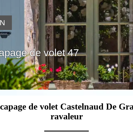
ON
capage de volet 47
écapage de volet Castelnaud De Gr
ravaleur