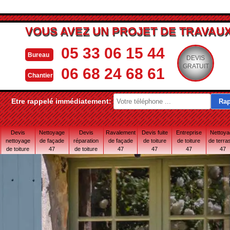
VOUS AVEZ UN PROJET DE TRAVAUX
05 33 06 15 44
Bureau
DEVIS
GRATUIT
06 68 24 68 61
Chantier
Etre rappelé immédiatement:
Devis
Nettoyage
Devis
Ravalement
Devis fuite
Entreprise
Nettoy
nettoyage
de façade
réparation
de façade
de toiture
de toiture
de terra
de toiture
47
de toiture
47
47
47
47
47
47 Lot-et-
Garonne