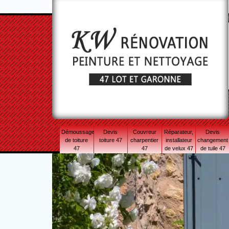
Démoussage
Devis
Couvreur
Réparateur,
Devis
de toiture
toiture 47
charpentier
installateur
changement
47
47
de velux 47
de tuile 47