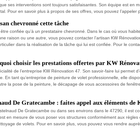
ent que ses interventions sont toujours satisfaisantes. Son équipe est en 
tal. Pour en savoir plus à propos de ses offres, vous pouvez l’appeler
isan chevronné cette tâche
t être confiée qu’à un prestataire chevronné. Dans le cas où vous habi
une raison ou une autre, vous pouvez contacter l’artisan KW Rénovatio
iculier dans la réalisation de la tâche qui lui est confiée. Pour le cont
rquoi choisir les prestations offertes par KW Rénova
écialité de l’entreprise KW Rénovation 47. Son savoir-faire lui permet d’
ance. En tant qu’entreprise de peinture de volet professionnelle, elle d
re la pose de la peinture, le décapage de vous accessoires de fenêtre
telnaud De Gratecambe : faites appel aux éléments d
 Castelnaud De Gratecambe ou dans ses environs dans le 47290, il est c
t en mesure de vous poser vos structures conformément aux règles de l
 nettoyage de volets. Pour en savoir plus, vous pouvez vous rendre aup