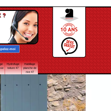
 ?
age
Hydrofuge
Habillage
sse
toiture 47
planche de
rive 47