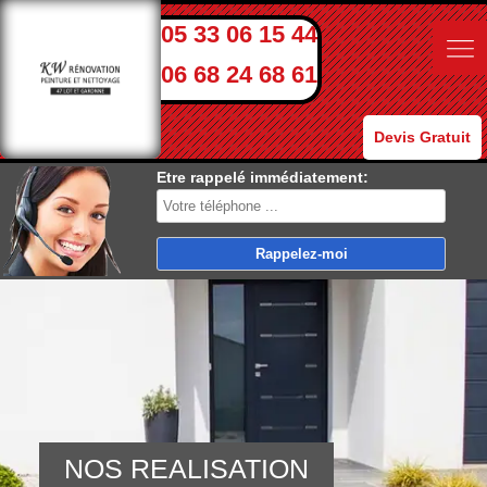
05 33 06 15 44
06 68 24 68 61
Devis Gratuit
Etre rappelé immédiatement:
NOS REALISATION