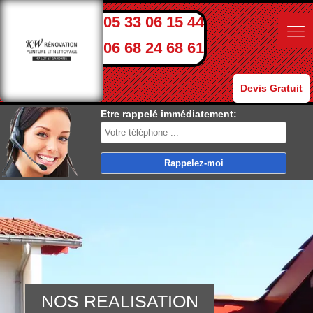
05 33 06 15 44
06 68 24 68 61
Devis Gratuit
Etre rappelé immédiatement:
NOS REALISATION