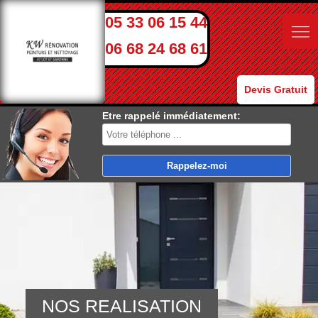
05 33 06 15 44
06 68 24 68 61
Devis Gratuit
Etre rappelé immédiatement:
NOS REALISATION