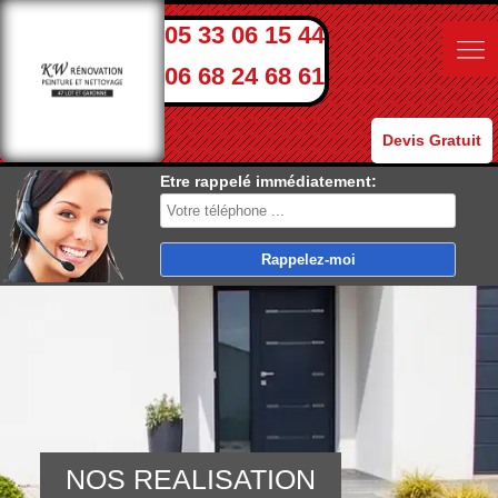
05 33 06 15 44
06 68 24 68 61
Devis Gratuit
Etre rappelé immédiatement:
NOS REALISATION