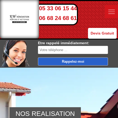
05 33 06 15 44
06 68 24 68 61
Devis Gratuit
Etre rappelé immédiatement:
NOS REALISATION