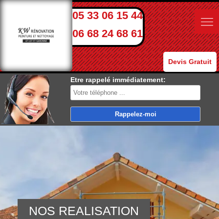
05 33 06 15 44
06 68 24 68 61
Devis Gratuit
Etre rappelé immédiatement:
NOS REALISATION