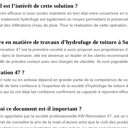
est l’intérêt de cette solution ?
très efficace si vous voulez maintenir en bon état votre couverture en tu
 le traitement hydrofuge est également un moyen permettant la préservat
ait des infiltrations d’eau de pluie. Pour la réalisation de cette opérat
e en matière de travaux d’hydrofuge de toiture à S
vation 47 est la première société à avoir proposé aux propriétaires 
e dans le domaine, elle est devenue un leader et les clients recommand
eillé de prendre contact avec ses chargés de clientèle. Ils sont joignab
ation 47 ?
en tuile ou en ardoise dépend en grande partie de la compétence de votr
ndé de faire confiance à l’expertise de la société d’hydrofuge de toit
s qui lui ont déjà fait confiance confirment sa capacité à répondre effi
oi ce document est-il important ?
tions apportées par la société professionnelle KW Rénovation 47, est u
ermet de connaître le prix de la main-d’œuvre ainsi que le coût des produ
udget requis pour l’entretien de votre toiture. Le devis sert également 