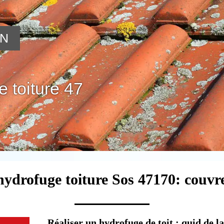
ON
 toiture 47
hydrofuge toiture Sos 47170: couvr
Réaliser un hydrofuge de toit : quid de l