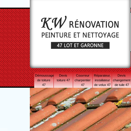
Démoussage
Devis
Couvreur
Réparateur,
Devis
de toiture
toiture 47
charpentier
installateur
changement
47
47
de velux 47
de tuile 47