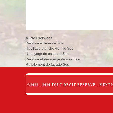
Autres services
Peinture extérieure Sos
Habillage planche de rive Sos
Nettoyage de terrasse Sos
Peinture et décapage de volet Sos
Ravalement de façade Sos
©2022 - 2026 TOUT DROIT RÉSERVÉ -
MENTI