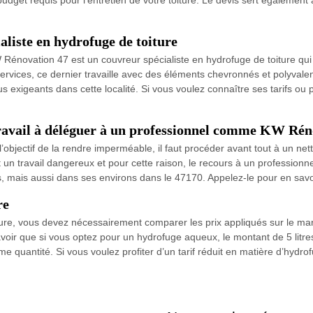
liste en hydrofuge de toiture
énovation 47 est un couvreur spécialiste en hydrofuge de toiture qui in
services, ce dernier travaille avec des éléments chevronnés et polyvalen
plus exigeants dans cette localité. Si vous voulez connaître ses tarifs o
 travail à déléguer à un professionnel comme KW Rén
objectif de la rendre imperméable, il faut procéder avant tout à un nettoy
t un travail dangereux et pour cette raison, le recours à un professio
os, mais aussi dans ses environs dans le 47170. Appelez-le pour en savo
re
ure, vous devez nécessairement comparer les prix appliqués sur le mar
savoir que si vous optez pour un hydrofuge aqueux, le montant de 5 litre
 quantité. Si vous voulez profiter d’un tarif réduit en matière d’hydrof