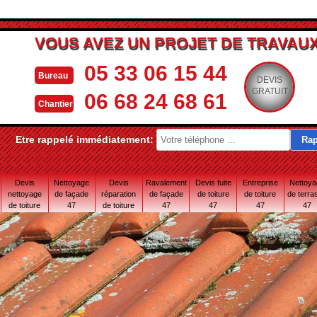
VOUS AVEZ UN PROJET DE TRAVAUX
05 33 06 15 44
Bureau
DEVIS
GRATUIT
06 68 24 68 61
Chantier
Etre rappelé immédiatement:
Devis
Nettoyage
Devis
Ravalement
Devis fuite
Entreprise
Nettoy
nettoyage
de façade
réparation
de façade
de toiture
de toiture
de terra
de toiture
47
de toiture
47
47
47
47
47
47 Lot-et-
Garonne