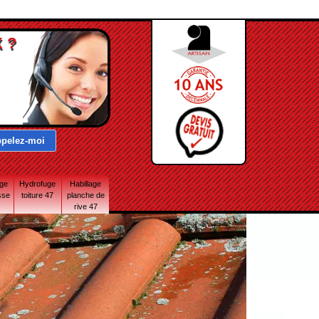
 ?
age
Hydrofuge
Habillage
sse
toiture 47
planche de
rive 47