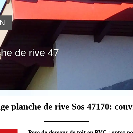
ON
he de rive 47
age planche de rive Sos 47170: couv
Pose de dessous de toit en PVC : optez p