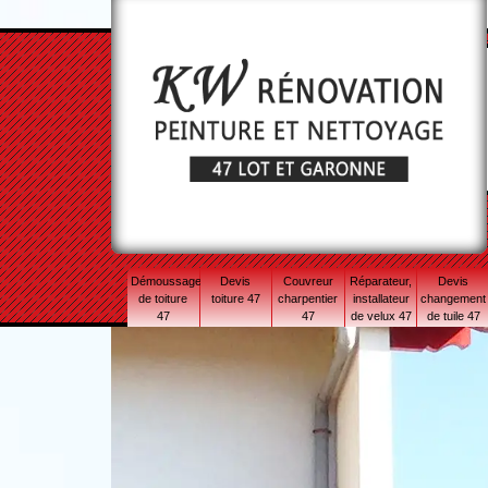
Démoussage
Devis
Couvreur
Réparateur,
Devis
de toiture
toiture 47
charpentier
installateur
changement
47
47
de velux 47
de tuile 47