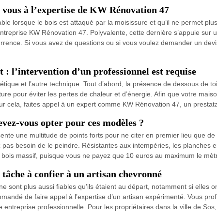
z vous à l’expertise de KW Rénovation 47
 lorsque le bois est attaqué par la moisissure et qu’il ne permet plus 
entreprise KW Rénovation 47. Polyvalente, cette dernière s’appuie su
oncurrence. Si vous avez de questions ou si vous voulez demander un devi
t : l’intervention d’un professionnel est requise
étique et l’autre technique. Tout d’abord, la présence de dessous de toi
ture pour éviter les pertes de chaleur et d’énergie. Afin que votre mai
ur cela, faites appel à un expert comme KW Rénovation 47, un prestatai
evez-vous opter pour ces modèles ?
 une multitude de points forts pour ne citer en premier lieu que de sa fa
vez pas besoin de le peindre. Résistantes aux intempéries, les planche
n bois massif, puisque vous ne payez que 10 euros au maximum le mètre
tâche à confier à un artisan chevronné
 sont plus aussi fiables qu’ils étaient au départ, notamment si elles on
andé de faire appel à l’expertise d’un artisan expérimenté. Vous profite
ntreprise professionnelle. Pour les propriétaires dans la ville de Sos,