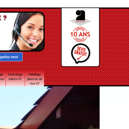
 ?
age
Hydrofuge
Habillage
sse
toiture 47
planche de
rive 47