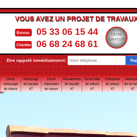
VOUS AVEZ UN PROJET DE TRAVAUX
05 33 06 15 44
Bureau
DEVIS
GRATUIT
06 68 24 68 61
Chantier
Etre rappelé immédiatement:
Devis
Nettoyage
Devis
Ravalement
Devis fuite
Entreprise
Nettoy
nettoyage
de façade
réparation
de façade
de toiture
de toiture
de terra
de toiture
47
de toiture
47
47
47
47
47
47 Lot-et-
Garonne