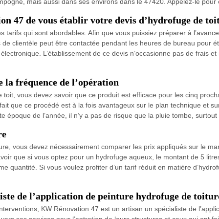
Pompogne, mais aussi dans ses environs dans le 47420. Appelez-le pour 
 47 de vous établir votre devis d’hydrofuge de toit
tarifs qui sont abordables. Afin que vous puissiez préparer à l’avance 
 de clientèle peut être contactée pendant les heures de bureau pour éta
r électronique. L’établissement de ce devis n’occasionne pas de frais 
e la fréquence de l’opération
toit, vous devez savoir que ce produit est efficace pour les cinq proc
ait que ce procédé est à la fois avantageux sur le plan technique et sur 
tte époque de l’année, il n’y a pas de risque que la pluie tombe, surto
re
ure, vous devez nécessairement comparer les prix appliqués sur le mar
savoir que si vous optez pour un hydrofuge aqueux, le montant de 5 litre
 quantité. Si vous voulez profiter d’un tarif réduit en matière d’hydrof
ste de l’application de peinture hydrofuge de toitu
interventions, KW Rénovation 47 est un artisan un spécialiste de l’appli
rs ses services pour l’entretien de leurs structures et ceux qui ont fai