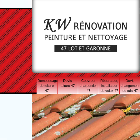
Démoussage
Devis
Couvreur
Réparateur,
Devis
de toiture
toiture 47
charpentier
installateur
changement
47
47
de velux 47
de tuile 47