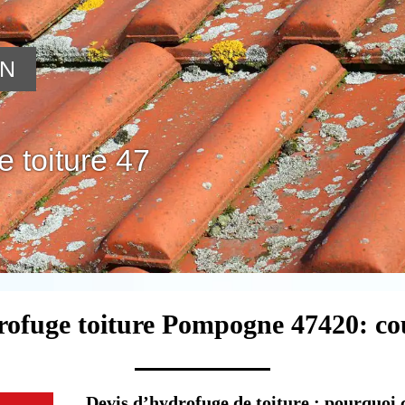
ON
 toiture 47
rofuge toiture Pompogne 47420: co
Devis d’hydrofuge de toiture : pourquoi 