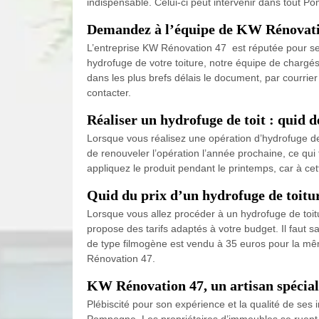
indispensable. Celui-ci peut intervenir dans tout 
Demandez à l’équipe de KW Rénovation
L’entreprise KW Rénovation 47 est réputée pour ses 
hydrofuge de votre toiture, notre équipe de chargés
dans les plus brefs délais le document, par courrie
contacter.
Réaliser un hydrofuge de toit : quid d
Lorsque vous réalisez une opération d’hydrofuge de 
de renouveler l’opération l’année prochaine, ce qui f
appliquez le produit pendant le printemps, car à ce
Quid du prix d’un hydrofuge de toitu
Lorsque vous allez procéder à un hydrofuge de toit
propose des tarifs adaptés à votre budget. Il faut 
de type filmogène est vendu à 35 euros pour la même
Rénovation 47.
KW Rénovation 47, un artisan spéciali
Plébiscité pour son expérience et la qualité de ses 
Pompogne. Les propriétaires d’immeubles se ruent ve