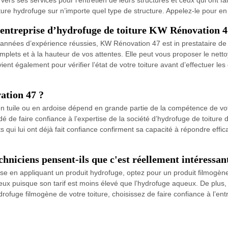
nture hydrofuge sur n’importe quel type de structure. Appelez-le pour en 
l’entreprise d’hydrofuge de toiture KW Rénovation 4
s années d’expérience réussies, KW Rénovation 47 est in prestataire de 
complets et à la hauteur de vos attentes. Elle peut vous proposer le net
vient également pour vérifier l’état de votre toiture avant d’effectuer l
ation 47 ?
en tuile ou en ardoise dépend en grande partie de la compétence de votr
ndé de faire confiance à l’expertise de la société d’hydrofuge de toit
s qui lui ont déjà fait confiance confirment sa capacité à répondre effi
hniciens pensent-ils que c'est réellement intéressan
rdoise en appliquant un produit hydrofuge, optez pour un produit filmogèn
x puisque son tarif est moins élevé que l’hydrofuge aqueux. De plus, i
drofuge filmogène de votre toiture, choisissez de faire confiance à l’e