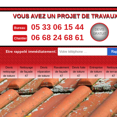
VOUS AVEZ UN PROJET DE TRAVAUX
05 33 06 15 44
Bureau
DEVIS
GRATUIT
06 68 24 68 61
Chantier
Etre rappelé immédiatement:
Devis
Nettoyage
Devis
Ravalement
Devis fuite
Entreprise
Nettoy
nettoyage
de façade
réparation
de façade
de toiture
de toiture
de terra
de toiture
47
de toiture
47
47
47
47
47
47 Lot-et-
Garonne