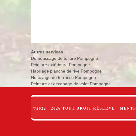
Autres services
Demoussage de toiture Pompogne
Peinture extérieure Pompogne
Habillage planche de rive Pompogne
Nettoyage de terrasse Pompogne
Peinture et décapage de volet Pompogne
©2022 - 2026 TOUT DROIT RÉSERVÉ -
MENTI