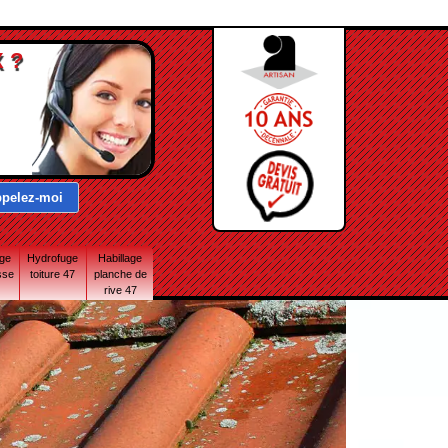
 ?
age
Hydrofuge
Habillage
sse
toiture 47
planche de
rive 47