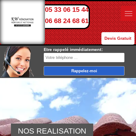
05 33 06 15 44
06 68 24 68 61
Devis Gratuit
Etre rappelé immédiatement:
NOS REALISATION