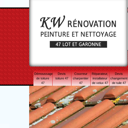
Démoussage
Devis
Couvreur
Réparateur,
Devis
de toiture
toiture 47
charpentier
installateur
changement
47
47
de velux 47
de tuile 47