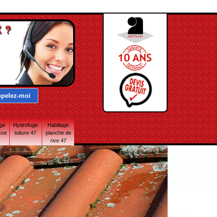
 ?
age
Hydrofuge
Habillage
sse
toiture 47
planche de
rive 47