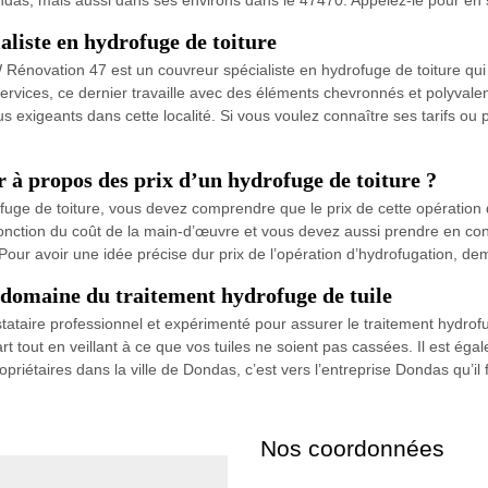
liste en hydrofuge de toiture
énovation 47 est un couvreur spécialiste en hydrofuge de toiture qui i
services, ce dernier travaille avec des éléments chevronnés et polyvalen
plus exigeants dans cette localité. Si vous voulez connaître ses tarifs o
r à propos des prix d’un hydrofuge de toiture ?
ofuge de toiture, vous devez comprendre que le prix de cette opératio
fonction du coût de la main-d’œuvre et vous devez aussi prendre en cons
our avoir une idée précise dur prix de l’opération d’hydrofugation, de
domaine du traitement hydrofuge de tuile
ataire professionnel et expérimenté pour assurer le traitement hydrofug
art tout en veillant à ce que vos tuiles ne soient pas cassées. Il est éga
riétaires dans la ville de Dondas, c’est vers l’entreprise Dondas qu’il f
Nos coordonnées