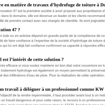
re en matière de travaux d’hydrofuge de toiture à D
vation 47 est la première société à avoir proposé aux propriétaires
e dans le domaine, elle est devenue un leader et les clients recommand
eillé de prendre contact avec ses chargés de clientèle. Ils sont joignab
ation 47 ?
en tuile ou en ardoise dépend en grande partie de la compétence de votr
ndé de faire confiance à l’expertise de la société d’hydrofuge de toit
s qui lui ont déjà fait confiance confirment sa capacité à répondre effi
est l’intérêt de cette solution ?
très efficace si vous voulez maintenir en bon état votre couverture en tu
 le traitement hydrofuge est également un moyen permettant la préservat
ait des infiltrations d’eau de pluie. Pour la réalisation de cette opérat
 un travail à déléguer à un professionnel comme KW
objectif de la rendre imperméable, il faut procéder avant tout à un nettoy
t un travail dangereux et pour cette raison, le recours à un professio
ondas, mais aussi dans ses environs dans le 47470. Appelez-le pour en 