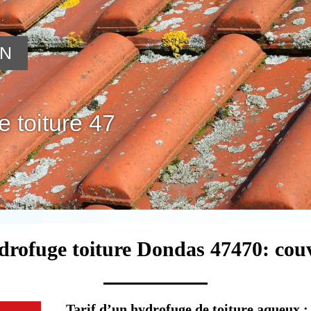
ON
 toiture 47
drofuge toiture Dondas 47470: cou
Tarif d’un hydrofuge de toiture aqueux : q