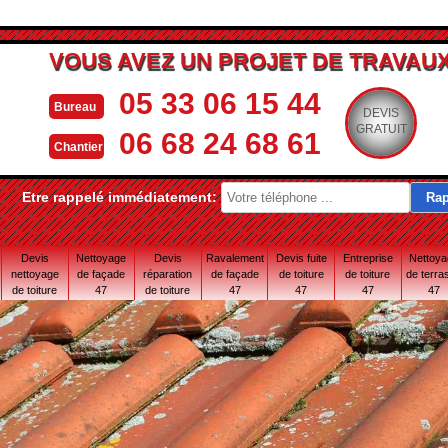
VOUS AVEZ UN PROJET DE TRAVAUX
05 33 06 15 44
Bureau
DEVIS
GRATUIT
06 68 24 68 61
Chantier
Etre rappelé immédiatement:
Devis
Nettoyage
Devis
Ravalement
Devis fuite
Entreprise
Nettoy
nettoyage
de façade
réparation
de façade
de toiture
de toiture
de terra
de toiture
47
de toiture
47
47
47
47
47
47 Lot-et-
Garonne