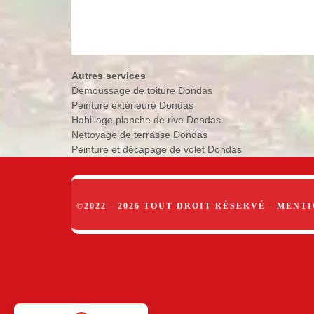
Autres services
Demoussage de toiture Dondas
Peinture extérieure Dondas
Habillage planche de rive Dondas
Nettoyage de terrasse Dondas
Peinture et décapage de volet Dondas
©2022 - 2026 TOUT DROIT RÉSERVÉ -
MENTI