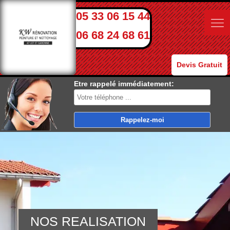
05 33 06 15 44
06 68 24 68 61
Devis Gratuit
Etre rappelé immédiatement:
NOS REALISATION