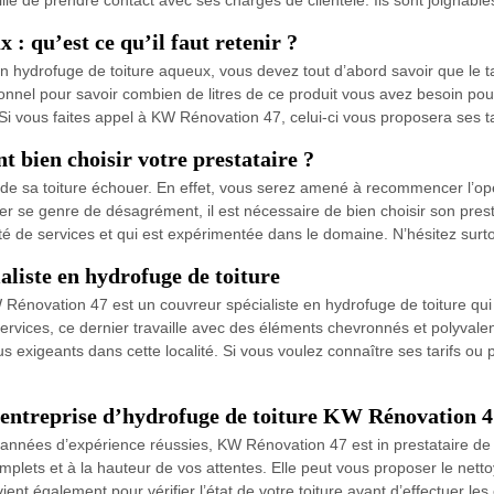
 : qu’est ce qu’il faut retenir ?
n hydrofuge de toiture aqueux, vous devez tout d’abord savoir que le t
nnel pour savoir combien de litres de ce produit vous avez besoin pour tr
 Si vous faites appel à KW Rénovation 47, celui-ci vous proposera ses ta
t bien choisir votre prestataire ?
on de sa toiture échouer. En effet, vous serez amené à recommencer l’op
ter se genre de désagrément, il est nécessaire de bien choisir son pres
ité de services et qui est expérimentée dans le domaine. N’hésitez sur
liste en hydrofuge de toiture
énovation 47 est un couvreur spécialiste en hydrofuge de toiture qui in
services, ce dernier travaille avec des éléments chevronnés et polyvalen
plus exigeants dans cette localité. Si vous voulez connaître ses tarifs o
l’entreprise d’hydrofuge de toiture KW Rénovation 4
s années d’expérience réussies, KW Rénovation 47 est in prestataire de 
complets et à la hauteur de vos attentes. Elle peut vous proposer le net
vient également pour vérifier l’état de votre toiture avant d’effectuer l