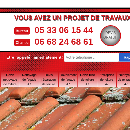
VOUS AVEZ UN PROJET DE TRAVAUX
05 33 06 15 44
Bureau
DEVIS
GRATUIT
06 68 24 68 61
Chantier
Etre rappelé immédiatement:
Devis
Nettoyage
Devis
Ravalement
Devis fuite
Entreprise
Nettoy
nettoyage
de façade
réparation
de façade
de toiture
de toiture
de terra
de toiture
47
de toiture
47
47
47
47
47
47 Lot-et-
Garonne