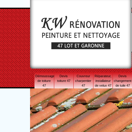
Démoussage
Devis
Couvreur
Réparateur,
Devis
de toiture
toiture 47
charpentier
installateur
changement
47
47
de velux 47
de tuile 47