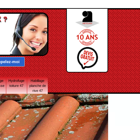
 ?
age
Hydrofuge
Habillage
sse
toiture 47
planche de
rive 47