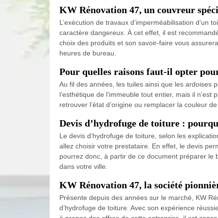
KW Rénovation 47, un couvreur spécial
L’exécution de travaux d’imperméabilisation d’un toi
caractère dangereux. À cet effet, il est recommandé
choix des produits et son savoir-faire vous assurera
heures de bureau.
Pour quelles raisons faut-il opter pou
Au fil des années, les tuiles ainsi que les ardoises 
l’esthétique de l’immeuble tout entier, mais il n’est
retrouver l’état d’origine ou remplacer la couleur 
Devis d’hydrofuge de toiture : pourqu
Le devis d’hydrofuge de toiture, selon les explica
allez choisir votre prestataire. En effet, le devis p
pourrez donc, à partir de ce document préparer le b
dans votre ville.
KW Rénovation 47, la société pionnièr
Présente depuis des années sur le marché, KW Réno
d’hydrofuge de toiture. Avec son expérience réussi
à propos des offres de cette entreprise, il est cons