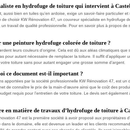
iste en hydrofuge de toiture qui intervient à Caste
t, aussi bien en tuiles qu’en ardoise, exige un savoir-faire particulier
 de choisir KW Rénovation 47, un couvreur spécialiste en hydrofuge de t
 un travail de qualité professionnelle. Pour en savoir plus à propos de
r une peinture hydrofuge colorée de toiture ?
perdent leurs couleurs d’origine. Cela est dû aux aléas climatiques que so
 pas pour autant nécessaire de remplacer la toiture. Il suffit d’appliquer
de votre toiture sans pour autant engager une grosse somme d’argent.
oi ce document est-il important ?
tions apportées par la société professionnelle KW Rénovation 47, est u
ermet de connaître le prix de la main-d’œuvre ainsi que le coût des produ
udget requis pour l’entretien de votre toiture. Le devis sert également 
e en matière de travaux d’hydrofuge de toiture à Ca
vation 47 est la première société à avoir proposé aux propriétaires d
e dans le domaine, elle est devenue un leader et les clients recommand
eillé de prendre contact avec ses chargés de clientèle. Ils sont joignab