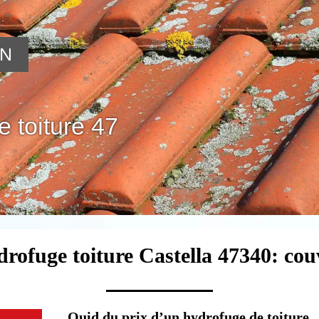
ON
 toiture 47
drofuge toiture Castella 47340: cou
Quid du prix d’un hydrofuge de toiture