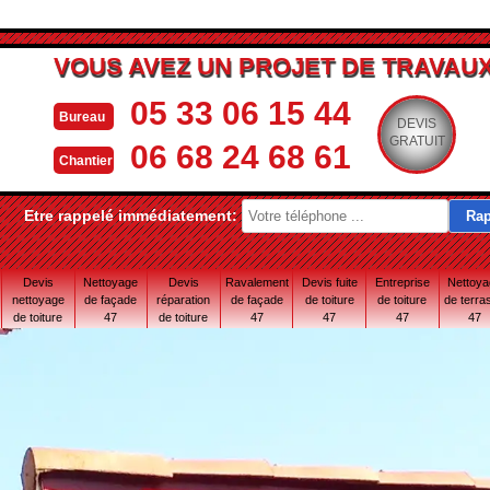
VOUS AVEZ UN PROJET DE TRAVAUX
05 33 06 15 44
Bureau
DEVIS
GRATUIT
06 68 24 68 61
Chantier
Etre rappelé immédiatement:
Devis
Nettoyage
Devis
Ravalement
Devis fuite
Entreprise
Nettoy
nettoyage
de façade
réparation
de façade
de toiture
de toiture
de terra
de toiture
47
de toiture
47
47
47
47
47
47 Lot-et-
Garonne