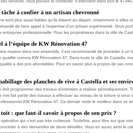
ses services, vous pouvez le contacter. Il intervient dans tout le 47340
tâche à confier à un artisan chevronné
 sont plus aussi fiables qu’ils étaient au départ, notamment si elles on
andé de faire appel à l’expertise d’un artisan expérimenté. Vous profite
ntreprise professionnelle. Pour les propriétaires dans la ville de Caste
pel à l’équipe de KW Rénovation 47
e votre maison dans son ensemble, il est recommandé de procéder à un h
re qualifié comme KW Rénovation 47. Dans toute la ville de Castella, mais
 qualité à des prix abordables. Pour en savoir plus à propos de ses con
habillage des planches de rive à Castella et ses envir
ure doit programmer des travaux d’entretien à réaliser périodiquement. To
ive fait partie des travaux à effectuer au niveau de la toiture si vous v
professionnel KW Rénovation 47. Ce dernier reste le meilleur dans ce d
oit : que faut-il savoir à propos de son prix ?
opération qui n’est pas très coûteuse. Toutefois, pour être sur que votre
 procéder à des demandes de devis détaillés. Vous en aurez ainsi le cœur
 n’occasionne aucuns frais et ne vous engage pas.