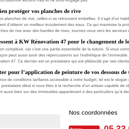
ien protéger vos planches de rive
planches de rive, celles-ci se retrouvent embellies. Il s’agit d’un habi
nt d’obtenir un meilleur écoulement des eaux. Ce qui maximise la prote
anches de rive avec des bandes de rives, tournez-vous vers les service
ressent à KW Rénovation 47 pour le changement de le
 complexe, car c’est une partie essentielle de la toiture. Si vous comm
on peut aussi avoir des répercussions sur l’esthétique de l’immeuble. 
on 47. Ce dernier est un prestataire qui est plébiscité par ses client
er pour l’application de peinture de vos dessous de 
ance de conditions tarifaires accessible à votre budget, tel est le slog
e prestataire idéal si vous êtes à la recherche d’un artisan capable de 
ient aussi bien sur des immeubles appartenant à des particuliers qu’à de
Nos coordonnées
05 33 