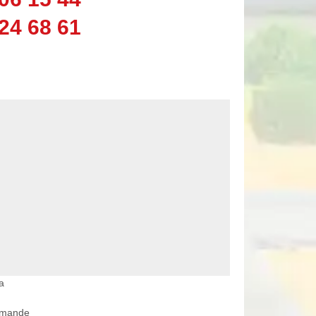
24 68 61
a
rmande