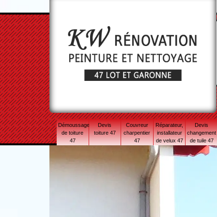
Démoussage
Devis
Couvreur
Réparateur,
Devis
de toiture
toiture 47
charpentier
installateur
changement
47
47
de velux 47
de tuile 47