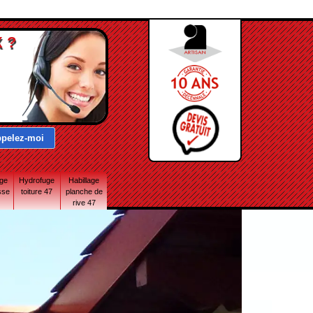
 ?
age
Hydrofuge
Habillage
sse
toiture 47
planche de
rive 47