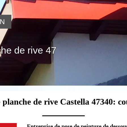
ON
he de rive 47
 planche de rive Castella 47340: c
Entreprise de pose de peinture de dessous 