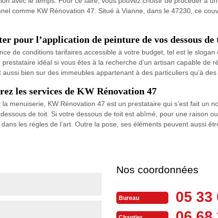
ation avec le temps. Pour ce faire, vous pouvez choisir de procéder à un 
onnel comme KW Rénovation 47. Situé à Vianne, dans le 47230, ce couv
er pour l’application de peinture de vos dessous de 
ance de conditions tarifaires accessible à votre budget, tel est le slog
e prestataire idéal si vous êtes à la recherche d’un artisan capable de 
ent aussi bien sur des immeubles appartenant à des particuliers qu’à des 
érez les services de KW Rénovation 47
t la menuiserie, KW Rénovation 47 est un prestataire qui s’est fait un
ssous de toit. Si votre dessous de toit est abîmé, pour une raison ou
 dans les règles de l’art. Outre la pose, ses éléments peuvent aussi êtr
Nos coordonnées
05 33 
Bureau
06 68 
Chantier