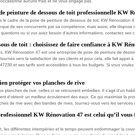
 n’occasionne aucuns frais et ne vous engage pas.
 de peinture de dessous de toit professionnelle KW R
s le cadre de la pose de peinture de dessous de toit, KW Rénovation 47 
arque de ses concurrents par sa compétence, mais aussi, elle dispose
s questions ou si vus avez besoin d’autres informations, contactez ses
sous de toit : choisissez de faire confiance à KW Ré
nées, KW Rénovation 47 est une entreprise de pose de peinture de dessou
tournés vers la satisfaction de ses clients et pour cela, elle fait appe
47230 et ses tarifs sont accessibles à tous les budgets. Si vous voulez 
ien protéger vos planches de rive
planches de rive, celles-ci se retrouvent embellies. Il s’agit d’un habi
nt d’obtenir un meilleur écoulement des eaux. Ce qui maximise la prote
lanches de rive avec des bandes de rives, tournez-vous vers les service
professionnel KW Rénovation 47 est celui qu’il vous 
effet, les différentes intempéries et le temps peuvent endommager la couv