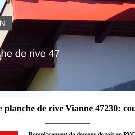
ON
he de rive 47
e planche de rive Vianne 47230: co
Remplacement de dessous de toit en PVC :