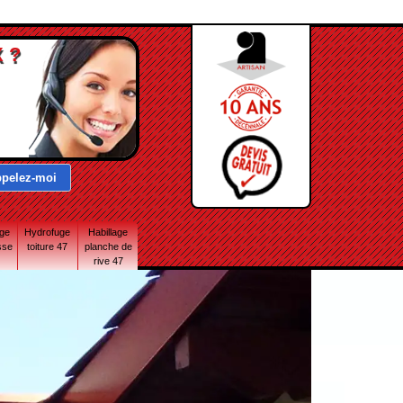
 ?
age
Hydrofuge
Habillage
sse
toiture 47
planche de
rive 47