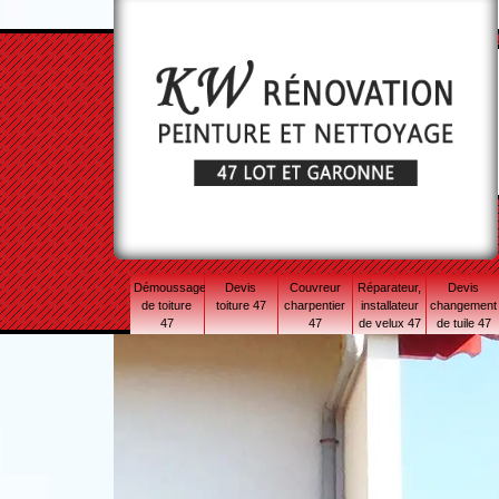
Démoussage
Devis
Couvreur
Réparateur,
Devis
de toiture
toiture 47
charpentier
installateur
changement
47
47
de velux 47
de tuile 47