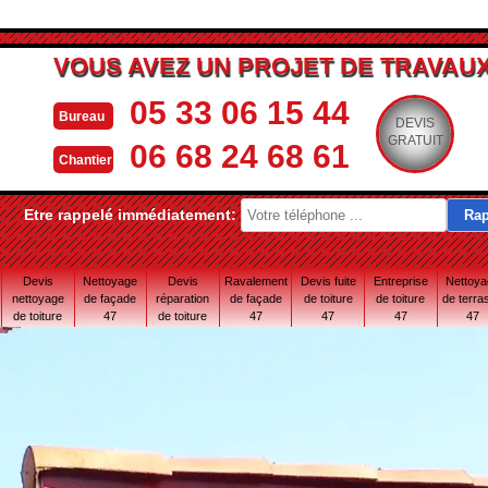
VOUS AVEZ UN PROJET DE TRAVAUX
05 33 06 15 44
Bureau
DEVIS
GRATUIT
06 68 24 68 61
Chantier
Etre rappelé immédiatement:
Devis
Nettoyage
Devis
Ravalement
Devis fuite
Entreprise
Nettoy
nettoyage
de façade
réparation
de façade
de toiture
de toiture
de terra
de toiture
47
de toiture
47
47
47
47
47
47 Lot-et-
Garonne