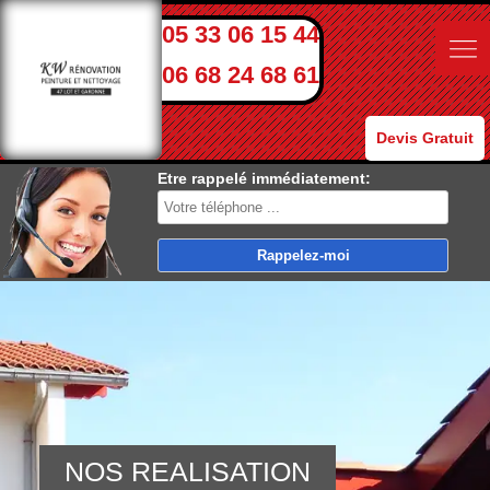
05 33 06 15 44
06 68 24 68 61
Devis Gratuit
Etre rappelé immédiatement:
NOS REALISATION