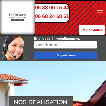
05 33 06 15 44
06 68 24 68 61
Devis Gratuit
Etre rappelé immédiatement:
NOS REALISATION