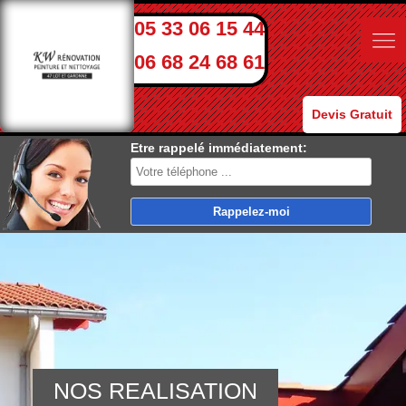
05 33 06 15 44
06 68 24 68 61
Devis Gratuit
Etre rappelé immédiatement:
NOS REALISATION