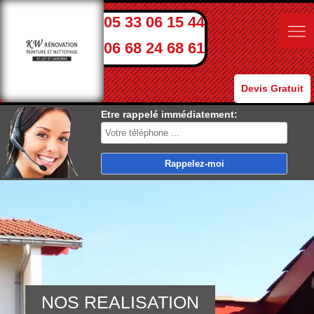
05 33 06 15 44
06 68 24 68 61
Devis Gratuit
Etre rappelé immédiatement:
NOS REALISATION