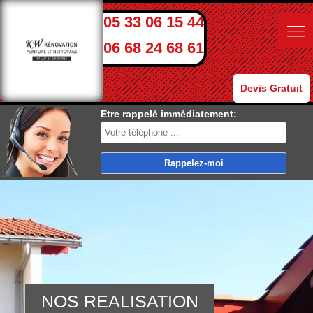
05 33 06 15 44
06 68 24 68 61
Devis Gratuit
Etre rappelé immédiatement:
NOS REALISATION