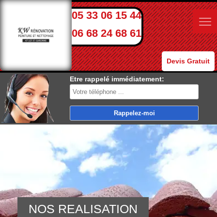
05 33 06 15 44
06 68 24 68 61
Devis Gratuit
Etre rappelé immédiatement:
NOS REALISATION