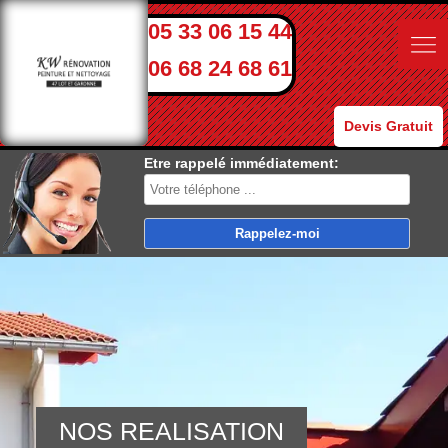
05 33 06 15 44
06 68 24 68 61
Devis Gratuit
Etre rappelé immédiatement:
NOS REALISATION