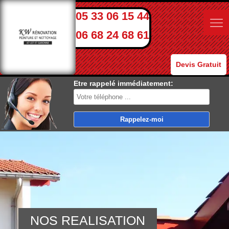
05 33 06 15 44
06 68 24 68 61
Devis Gratuit
Etre rappelé immédiatement:
NOS REALISATION