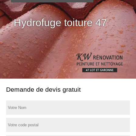
Démoussage de toiture
Hydrofuge toiture 47
47
Demande de devis gratuit