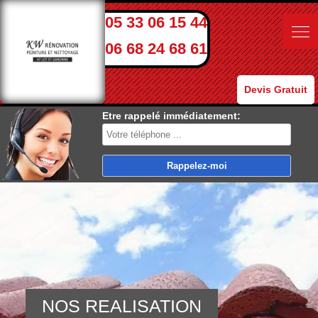
05 33 06 15 44
06 68 24 68 61
Devis Gratuit
Etre rappelé immédiatement:
NOS REALISATION