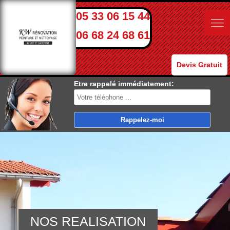
05 33 06 15 44
06 68 24 68 61
Devis Gratuit
Etre rappelé immédiatement:
NOS REALISATION