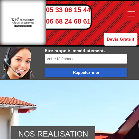
05 33 06 15 44
06 68 24 68 61
Devis Gratuit
Etre rappelé immédiatement:
NOS REALISATION