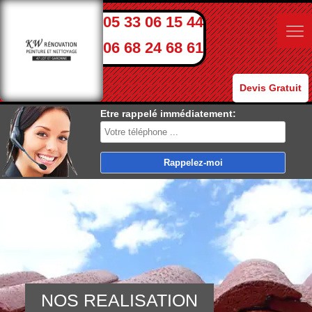
05 33 06 15 44
06 68 24 68 61
Devis Gratuit
Etre rappelé immédiatement:
NOS REALISATION