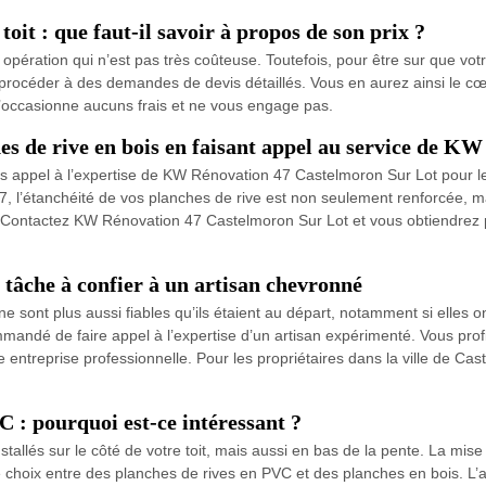
oit : que faut-il savoir à propos de son prix ?
opération qui n’est pas très coûteuse. Toutefois, pour être sur que votre
 procéder à des demandes de devis détaillés. Vous en aurez ainsi le cœur
 n’occasionne aucuns frais et ne vous engage pas.
hes de rive en bois en faisant appel au service de 
s appel à l’expertise de KW Rénovation 47 Castelmoron Sur Lot pour les p
, l’étanchéité de vos planches de rive est non seulement renforcée, mai
Contactez KW Rénovation 47 Castelmoron Sur Lot et vous obtiendrez plu
tâche à confier à un artisan chevronné
 sont plus aussi fiables qu’ils étaient au départ, notamment si elles on
andé de faire appel à l’expertise d’un artisan expérimenté. Vous profite
ntreprise professionnelle. Pour les propriétaires dans la ville de Cast
C : pourquoi est-ce intéressant ?
stallés sur le côté de votre toit, mais aussi en bas de la pente. La mis
e choix entre des planches de rives en PVC et des planches en bois. L’av