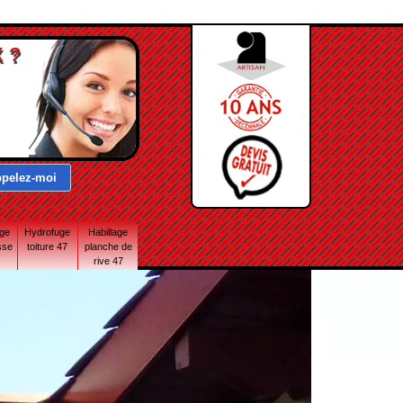
 ?
age
Hydrofuge
Habillage
sse
toiture 47
planche de
rive 47