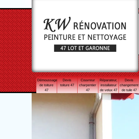
Démoussage
Devis
Couvreur
Réparateur,
Devis
de toiture
toiture 47
charpentier
installateur
changement
47
47
de velux 47
de tuile 47