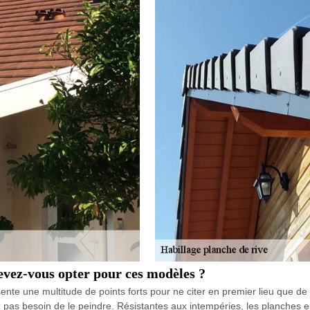
evez-vous opter pour ces modèles ?
 une multitude de points forts pour ne citer en premier lieu que de sa fa
vez pas besoin de le peindre. Résistantes aux intempéries, les planche