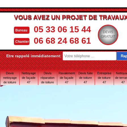
VOUS AVEZ UN PROJET DE TRAVAUX
05 33 06 15 44
Bureau
DEVIS
GRATUIT
06 68 24 68 61
Chantier
Etre rappelé immédiatement:
Devis
Nettoyage
Devis
Ravalement
Devis fuite
Entreprise
Nettoy
nettoyage
de façade
réparation
de façade
de toiture
de toiture
de terra
de toiture
47
de toiture
47
47
47
47
47
47 Lot-et-
Garonne