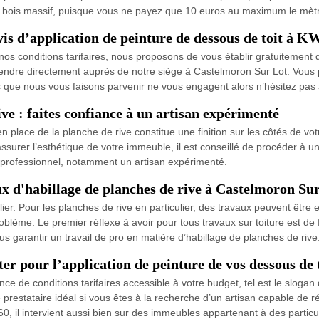
n bois massif, puisque vous ne payez que 10 euros au maximum le mètre
 d’application de peinture de dessous de toit à K
s conditions tarifaires, nous proposons de vous établir gratuitement de
rendre directement auprès de notre siège à Castelmoron Sur Lot. Vous 
s que nous vous faisons parvenir ne vous engagent alors n’hésitez pas 
ive : faites confiance à un artisan expérimenté
place de la planche de rive constitue une finition sur les côtés de votr
 assurer l’esthétique de votre immeuble, il est conseillé de procéder à 
un professionnel, notamment un artisan expérimenté.
aux d'habillage de planches de rive à Castelmoron Su
ier. Pour les planches de rive en particulier, des travaux peuvent être 
roblème. Le premier réflexe à avoir pour tous travaux sur toiture est de
s garantir un travail de pro en matière d’habillage de planches de rive
er pour l’application de peinture de vos dessous de 
ance de conditions tarifaires accessible à votre budget, tel est le slog
e prestataire idéal si vous êtes à la recherche d’un artisan capable de 
0, il intervient aussi bien sur des immeubles appartenant à des particul