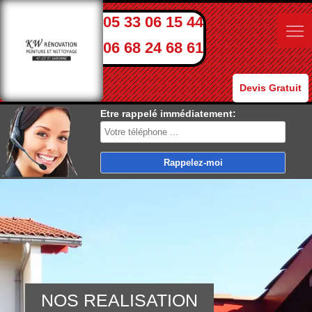
05 33 06 15 44
06 68 24 68 61
Devis Gratuit
Etre rappelé immédiatement:
NOS REALISATION