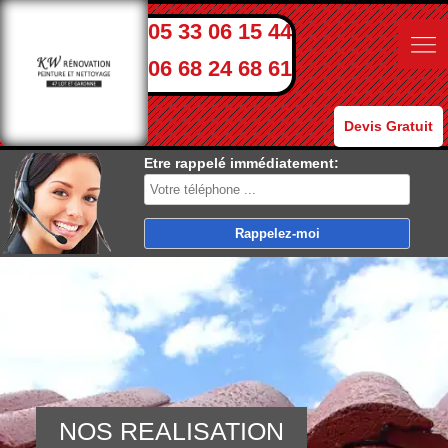
05 33 06 15 44
06 68 24 68 61
Devis Gratuit
Etre rappelé immédiatement:
NOS REALISATION