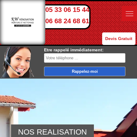
05 33 06 15 44
06 68 24 68 61
Devis Gratuit
Etre rappelé immédiatement:
NOS REALISATION