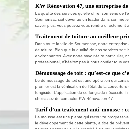
KW Rénovation 47, une entreprise de 
La qualité des services qu’elle offre, son sens de l
Soumensac soit devenue un leader dans son métier. 
savoir plus, vous pouvez vous rendre directement a
Traitement de toiture au meilleur pr
Dans toute la ville de Soumensac, notre entreprise 
de toiture. Bien que la qualité de nos services soit
environnantes. Avec notre savoir-faire particulier, 
professionnel, n’hésitez pas à nous confier tous vos
Démoussage de toit : qu’est-ce que c’
Le démoussage de toit est une opération qui consist
premier est la vérification de l’état de la couvertur
fongicide. L’application de ce fongicide nécessite 
choisissez de contacter KW Rénovation 47.
Tarif d’un traitement anti-mousse : ce
La mousse est une plante qui recouvre progressiveme
le développement de cette plante, à titre de préventi
pouvez en trouver sur le marché à un prix avoisinant 