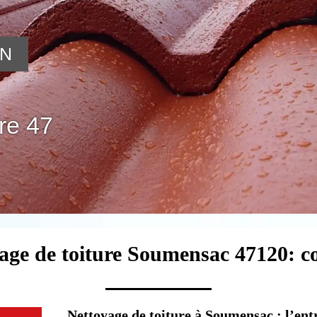
ON
re 47
age de toiture Soumensac 47120: c
Nettoyage de toiture à Soumensac : l’en