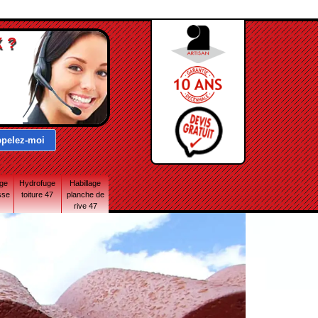
 ?
age
Hydrofuge
Habillage
sse
toiture 47
planche de
rive 47