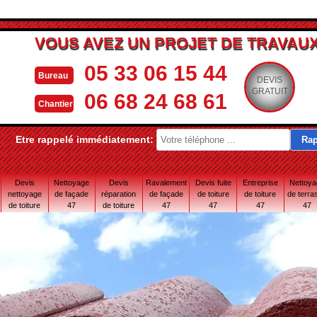
VOUS AVEZ UN PROJET DE TRAVAUX
05 33 06 15 44
Bureau
DEVIS
GRATUIT
06 68 24 68 61
Chantier
Etre rappelé immédiatement:
Devis
Nettoyage
Devis
Ravalement
Devis fuite
Entreprise
Nettoy
nettoyage
de façade
réparation
de façade
de toiture
de toiture
de terra
de toiture
47
de toiture
47
47
47
47
47
47 Lot-et-
Garonne