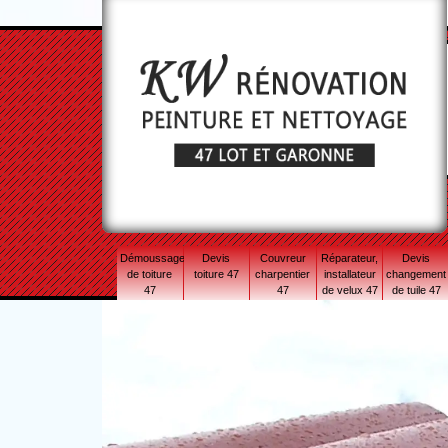
Démoussage
Devis
Couvreur
Réparateur,
Devis
de toiture
toiture 47
charpentier
installateur
changement
47
47
de velux 47
de tuile 47