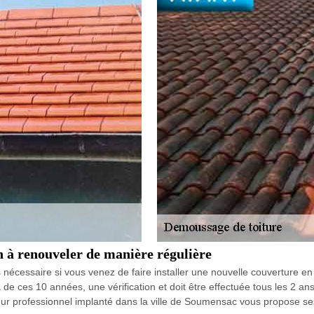
n à renouveler de manière régulière
 nécessaire si vous venez de faire installer une nouvelle couverture e
de ces 10 années, une vérification et doit être effectuée tous les 2 ans 
r professionnel implanté dans la ville de Soumensac vous propose ses s