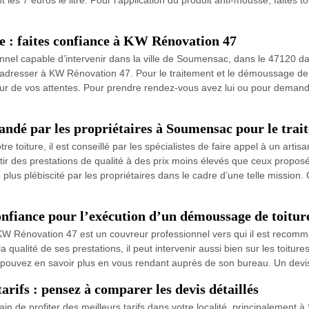
 : faites confiance à KW Rénovation 47
nnel capable d’intervenir dans la ville de Soumensac, dans le 47120 da
dresser à KW Rénovation 47. Pour le traitement et le démoussage de v
uteur de vos attentes. Pour prendre rendez-vous avez lui ou pour deman
dé par les propriétaires à Soumensac pour le trait
re toiture, il est conseillé par les spécialistes de faire appel à un art
ir des prestations de qualité à des prix moins élevés que ceux proposé
e plus plébiscité par les propriétaires dans le cadre d’une telle mission
nfiance pour l’exécution d’un démoussage de toitu
W Rénovation 47 est un couvreur professionnel vers qui il est recomm
alité de ses prestations, il peut intervenir aussi bien sur les toiture
s pouvez en savoir plus en vous rendant auprès de son bureau. Un devis
rifs : pensez à comparer les devis détaillés
in de profiter des meilleurs tarifs dans votre localité, principalemen