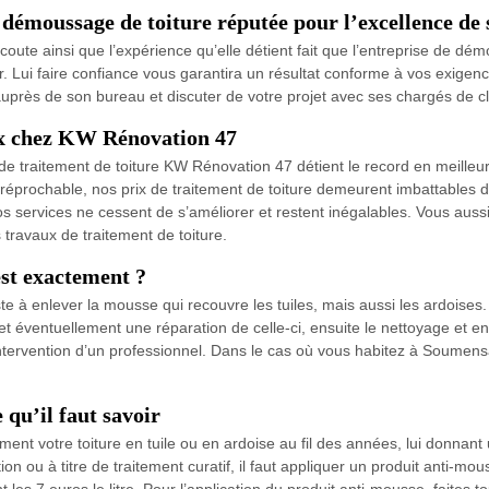
démoussage de toiture réputée pour l’excellence de 
’écoute ainsi que l’expérience qu’elle détient fait que l’entreprise de 
Lui faire confiance vous garantira un résultat conforme à vos exigence
uprès de son bureau et discuter de votre projet avec ses chargés de cl
ix chez KW Rénovation 47
de traitement de toiture KW Rénovation 47 détient le record en meilleur
 irréprochable, nos prix de traitement de toiture demeurent imbattables d
nos services ne cessent de s’améliorer et restent inégalables. Vous auss
 travaux de traitement de toiture.
est exactement ?
e à enlever la mousse qui recouvre les tuiles, mais aussi les ardoises
e et éventuellement une réparation de celle-ci, ensuite le nettoyage et en
l’intervention d’un professionnel. Dans le cas où vous habitez à Soumen
 qu’il faut savoir
nt votre toiture en tuile ou en ardoise au fil des années, lui donnant 
on ou à titre de traitement curatif, il faut appliquer un produit anti-mo
les 7 euros le litre. Pour l’application du produit anti-mousse, faites t