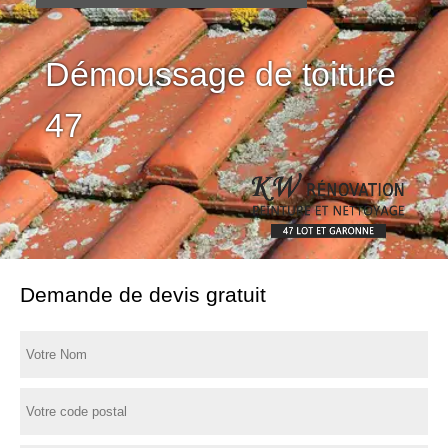
Démoussage de toiture
Hydrofuge toiture 47
47
Demande de devis gratuit