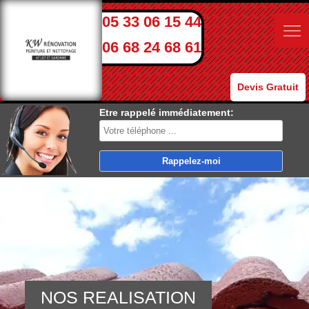
05 33 06 15 44
06 68 24 68 61
Devis Gratuit
Etre rappelé immédiatement:
NOS REALISATION