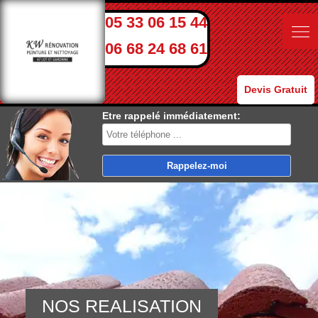
05 33 06 15 44
06 68 24 68 61
Devis Gratuit
Etre rappelé immédiatement:
NOS REALISATION