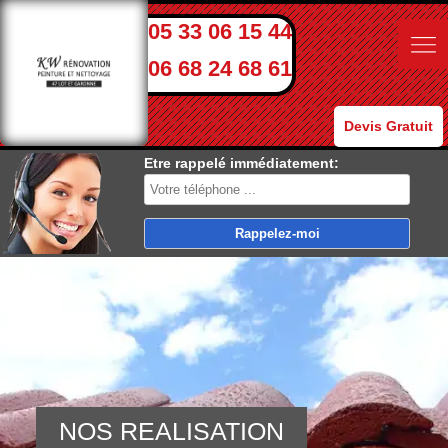
05 33 06 15 44
06 68 24 68 61
Devis Gratuit
Etre rappelé immédiatement:
NOS REALISATION