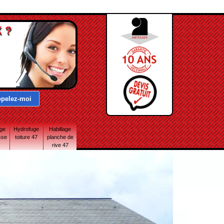
 ?
age
Hydrofuge
Habillage
sse
toiture 47
planche de
rive 47