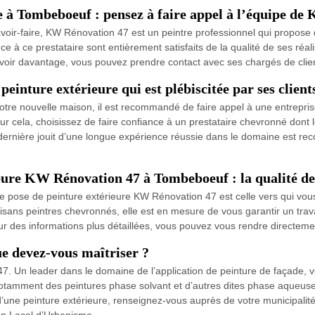
e à Tombeboeuf : pensez à faire appel à l’équipe d
voir-faire, KW Rénovation 47 est un peintre professionnel qui propose 
ance à ce prestataire sont entièrement satisfaits de la qualité de ses réal
savoir davantage, vous pouvez prendre contact avec ses chargés de clie
inture extérieure qui est plébiscitée par ses client
 votre nouvelle maison, il est recommandé de faire appel à une entrepris
ur cela, choisissez de faire confiance à un prestataire chevronné do
 dernière jouit d’une longue expérience réussie dans le domaine est rec
ieure KW Rénovation 47 à Tombeboeuf : la qualité de
e de pose de peinture extérieure KW Rénovation 47 est celle vers qui vo
isans peintres chevronnés, elle est en mesure de vous garantir un trav
ur des informations plus détaillées, vous pouvez vous rendre directem
ue devez-vous maîtriser ?
7. Un leader dans le domaine de l’application de peinture de façade, v
otamment des peintures phase solvant et d’autres dites phase aqueuse. 
 d’une peinture extérieure, renseignez-vous auprès de votre municipal
an Local d’Urbanisme.