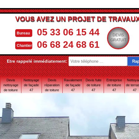
VOUS AVEZ UN PROJET DE TRAVAUX
05 33 06 15 44
Bureau
DEVIS
GRATUIT
06 68 24 68 61
Chantier
Etre rappelé immédiatement:
Devis
Nettoyage
Devis
Ravalement
Devis fuite
Entreprise
Nettoy
nettoyage
de façade
réparation
de façade
de toiture
de toiture
de terra
de toiture
47
de toiture
47
47
47
47
47
47 Lot-et-
Garonne