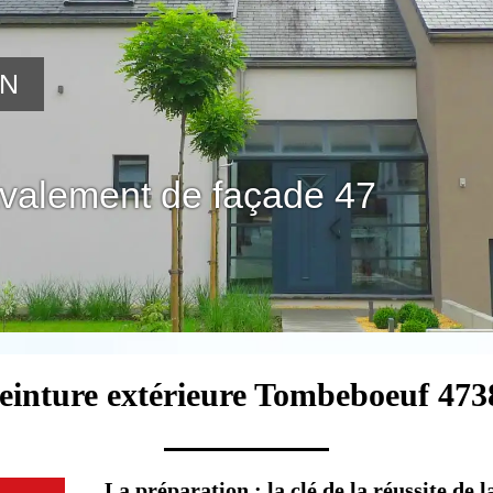
ON
avalement de façade 47
peinture extérieure Tombeboeuf 4738
La préparation : la clé de la réussite de l