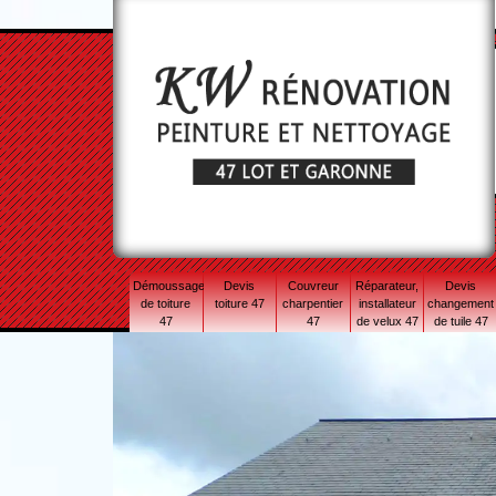
Démoussage
Devis
Couvreur
Réparateur,
Devis
de toiture
toiture 47
charpentier
installateur
changement
47
47
de velux 47
de tuile 47