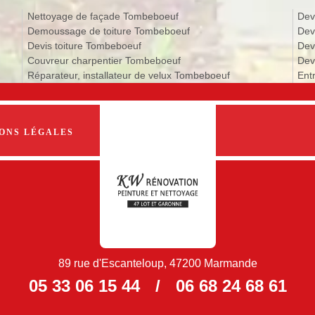
Nettoyage de façade Tombeboeuf
Dev
Demoussage de toiture Tombeboeuf
Dev
Devis toiture Tombeboeuf
Dev
Couvreur charpentier Tombeboeuf
Dev
Réparateur, installateur de velux Tombeboeuf
Ent
ONS LÉGALES
89 rue d'Escanteloup, 47200 Marmande
05 33 06 15 44
/
06 68 24 68 61