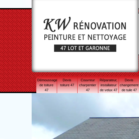
Démoussage
Devis
Couvreur
Réparateur,
Devis
de toiture
toiture 47
charpentier
installateur
changement
47
47
de velux 47
de tuile 47