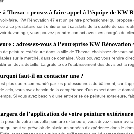
er.
e à Thezac : pensez à faire appel à l’équipe de KW 
voir-faire, KW Rénovation 47 est un peintre professionnel qui propose 
ance à ce prestataire sont entièrement satisfaits de la qualité de ses réal
savoir davantage, vous pouvez prendre contact avec ses chargés de clie
ieure : adressez-vous à l’entreprise KW Rénovation 
ion de peinture extérieure dans la ville de Thezac, choisissez de vous a
bordables sur le marché, dans ce domaine. Vous pouvez vous rendre dir
lir un devis détaillé. La gratuité de l’établissement des devis est la rè
urquoi faut-il en contacter une ?
 est plus que recommandé par les professionnels du bâtiment, car l’app
 de cela, vous avez besoin de la compétence d’un expert dans le domain
temps. Si vous avez besoin d’une entreprise de peinture extérieure, f
argera de l’application de votre peinture extérieure
n la pose de votre nouvelle peinture extérieure, vous devez choisir ave
san qui peut se prévaloir de plusieurs années d’expérience dans le dom
Enfin, renseignez-vous sur les prix qu’il pratique en lui demandant des 