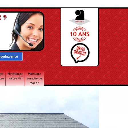
 ?
age
Hydrofuge
Habillage
sse
toiture 47
planche de
rive 47