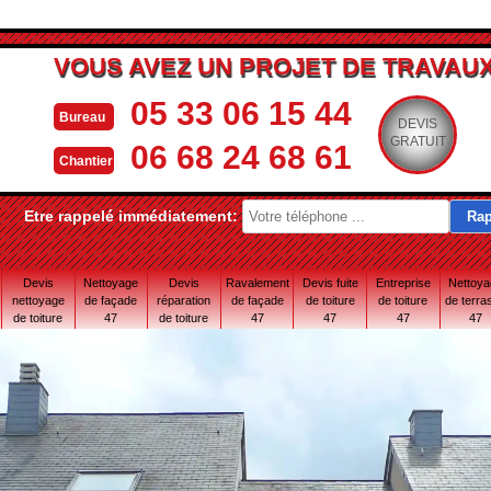
VOUS AVEZ UN PROJET DE TRAVAUX
05 33 06 15 44
Bureau
DEVIS
GRATUIT
06 68 24 68 61
Chantier
Etre rappelé immédiatement:
Devis
Nettoyage
Devis
Ravalement
Devis fuite
Entreprise
Nettoy
nettoyage
de façade
réparation
de façade
de toiture
de toiture
de terra
de toiture
47
de toiture
47
47
47
47
47
47 Lot-et-
Garonne