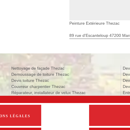
Peinture Extérieure Thezac
89 rue d'Escanteloup 47200 Ma
Nettoyage de façade Thezac
Dev
Demoussage de toiture Thezac
Dev
Devis toiture Thezac
Dev
Couvreur charpentier Thezac
Dev
Réparateur, installateur de velux Thezac
Ent
ONS LÉGALES