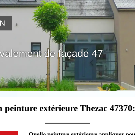
ON
avalement de façade 47
n peinture extérieure Thezac 47370:
Quelle peinture extérieure appliquer pou