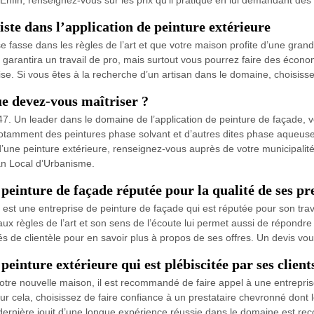
ste dans l’application de peinture extérieure
se fasse dans les règles de l’art et que votre maison profite d’une grand
 garantira un travail de pro, mais surtout vous pourrez faire des économi
rise. Si vous êtes à la recherche d’un artisan dans le domaine, choisi
ue devez-vous maîtriser ?
7. Un leader dans le domaine de l’application de peinture de façade, v
otamment des peintures phase solvant et d’autres dites phase aqueuse. 
 d’une peinture extérieure, renseignez-vous auprès de votre municipal
an Local d’Urbanisme.
einture de façade réputée pour la qualité de ses pr
t une entreprise de peinture de façade qui est réputée pour son travail
ux règles de l’art et son sens de l’écoute lui permet aussi de répondre
 de clientèle pour en savoir plus à propos de ses offres. Un devis vo
inture extérieure qui est plébiscitée par ses client
 votre nouvelle maison, il est recommandé de faire appel à une entrepris
ur cela, choisissez de faire confiance à un prestataire chevronné do
 dernière jouit d’une longue expérience réussie dans le domaine est re