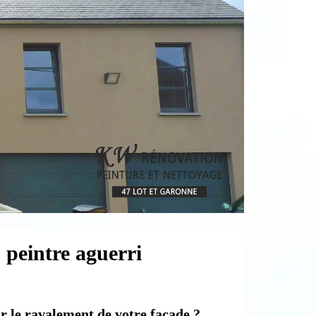
 peintre aguerri
r le ravalement de votre façade ?