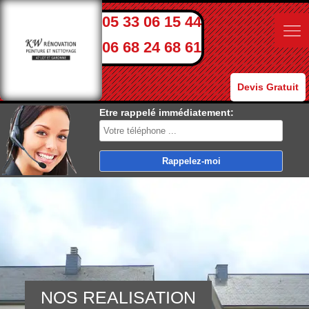
05 33 06 15 44
06 68 24 68 61
Devis Gratuit
Etre rappelé immédiatement:
NOS REALISATION