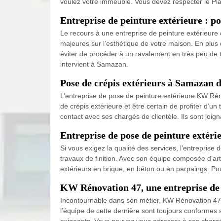
voulez votre immeuble. Vous devez respecter le Pl
Entreprise de peinture extérieure : po
Le recours à une entreprise de peinture extérieure
majeures sur l’esthétique de votre maison. En plus
éviter de procéder à un ravalement en très peu de 
intervient à Samazan.
Pose de crépis extérieurs à Samazan d
L’entreprise de pose de peinture extérieure KW Rén
de crépis extérieure et être certain de profiter d’un
contact avec ses chargés de clientèle. Ils sont joi
Entreprise de pose de peinture extér
Si vous exigez la qualité des services, l’entrepris
travaux de finition. Avec son équipe composée d’art
extérieurs en brique, en béton ou en parpaings. Po
KW Rénovation 47, une entreprise de p
Incontournable dans son métier, KW Rénovation 47 es
l’équipe de cette dernière sont toujours conformes a
exigeants. Vous pouvez vous adresser à ses chargés