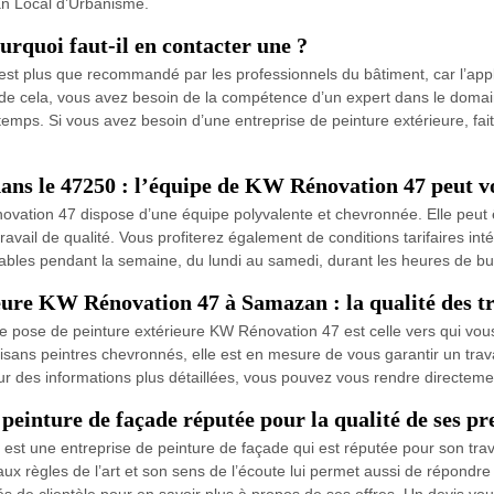
an Local d’Urbanisme.
urquoi faut-il en contacter une ?
 est plus que recommandé par les professionnels du bâtiment, car l’app
 de cela, vous avez besoin de la compétence d’un expert dans le domain
temps. Si vous avez besoin d’une entreprise de peinture extérieure, f
ans le 47250 : l’équipe de KW Rénovation 47 peut vou
ovation 47 dispose d’une équipe polyvalente et chevronnée. Elle peut 
 travail de qualité. Vous profiterez également de conditions tarifaires in
gnables pendant la semaine, du lundi au samedi, durant les heures de b
ieure KW Rénovation 47 à Samazan : la qualité des t
e de pose de peinture extérieure KW Rénovation 47 est celle vers qui vo
isans peintres chevronnés, elle est en mesure de vous garantir un trav
ur des informations plus détaillées, vous pouvez vous rendre directem
einture de façade réputée pour la qualité de ses pr
t une entreprise de peinture de façade qui est réputée pour son travail
ux règles de l’art et son sens de l’écoute lui permet aussi de répondre
 de clientèle pour en savoir plus à propos de ses offres. Un devis vo