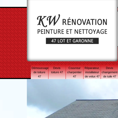
Démoussage
Devis
Couvreur
Réparateur,
Devis
de toiture
toiture 47
charpentier
installateur
changement
47
47
de velux 47
de tuile 47