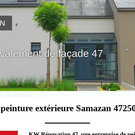
ON
avalement de façade 47
 peinture extérieure Samazan 47250
KW Rénovation 47, une entreprise de pein