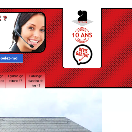
 ?
age
Hydrofuge
Habillage
sse
toiture 47
planche de
rive 47