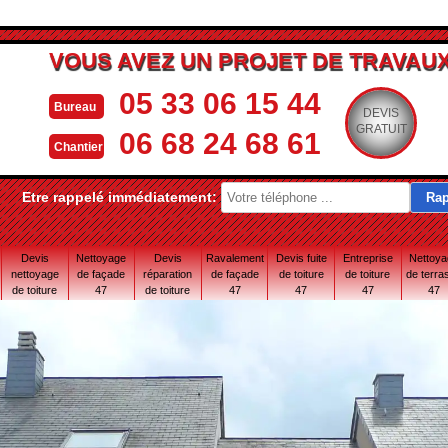
VOUS AVEZ UN PROJET DE TRAVAUX
05 33 06 15 44
Bureau
DEVIS
GRATUIT
06 68 24 68 61
Chantier
Etre rappelé immédiatement:
Devis
Nettoyage
Devis
Ravalement
Devis fuite
Entreprise
Nettoy
nettoyage
de façade
réparation
de façade
de toiture
de toiture
de terra
de toiture
47
de toiture
47
47
47
47
47
47 Lot-et-
Garonne