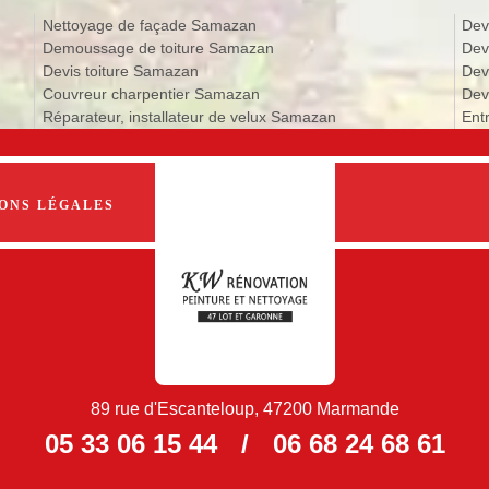
Nettoyage de façade Samazan
Dev
Demoussage de toiture Samazan
Dev
Devis toiture Samazan
Dev
Couvreur charpentier Samazan
Dev
Réparateur, installateur de velux Samazan
Ent
ONS LÉGALES
89 rue d'Escanteloup, 47200 Marmande
05 33 06 15 44
/
06 68 24 68 61