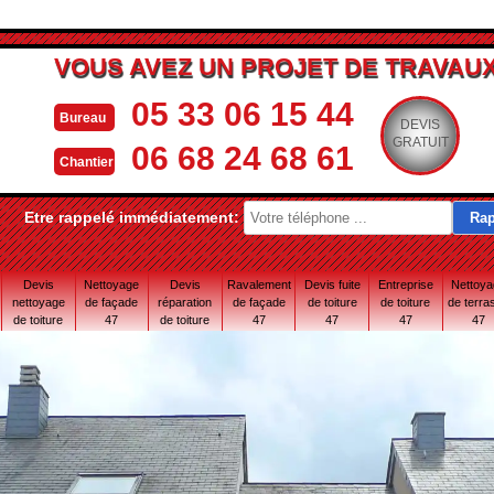
VOUS AVEZ UN PROJET DE TRAVAUX
05 33 06 15 44
Bureau
DEVIS
GRATUIT
06 68 24 68 61
Chantier
Etre rappelé immédiatement:
Devis
Nettoyage
Devis
Ravalement
Devis fuite
Entreprise
Nettoy
nettoyage
de façade
réparation
de façade
de toiture
de toiture
de terra
de toiture
47
de toiture
47
47
47
47
47
47 Lot-et-
Garonne