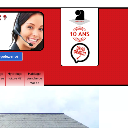
 ?
age
Hydrofuge
Habillage
sse
toiture 47
planche de
rive 47