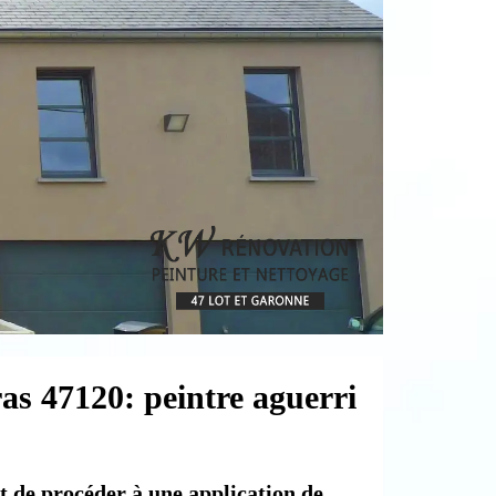
as 47120: peintre aguerri
t de procéder à une application de