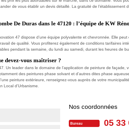
e les prix les plus abordables sur le marché, dans ce domaine. Vous p
ander de vous établir un devis détaillé. La gratuité de l’établissement 
lombe De Duras dans le 47120 : l’équipe de KW Rénov
ovation 47 dispose d’une équipe polyvalente et chevronnée. Elle peut 
 travail de qualité. Vous profiterez également de conditions tarifaires in
gnables pendant la semaine, du lundi au samedi, durant les heures de b
ue devez-vous maîtriser ?
7. Un leader dans le domaine de l’application de peinture de façade, v
otamment des peintures phase solvant et d’autres dites phase aqueuse. 
 d’une peinture extérieure, renseignez-vous auprès de votre municipal
an Local d’Urbanisme.
Nos coordonnées
05 33 
Bureau