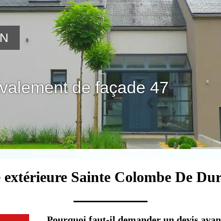
ON
avalement de façade 47
e extérieure Sainte Colombe De Dur
Pourquoi faut-il demander un devis avan