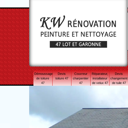
Démoussage
Devis
Couvreur
Réparateur,
Devis
de toiture
toiture 47
charpentier
installateur
changement
47
47
de velux 47
de tuile 47