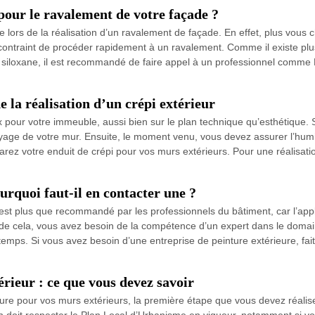
pour le ravalement de votre façade ?
re lors de la réalisation d’un ravalement de façade. En effet, plus vous 
ontraint de procéder rapidement à un ravalement. Comme il existe plus
et siloxane, il est recommandé de faire appel à un professionnel comm
de la réalisation d’un crépi extérieur
x pour votre immeuble, aussi bien sur le plan technique qu’esthétique. S
oyage de votre mur. Ensuite, le moment venu, vous devez assurer l’humi
ez votre enduit de crépi pour vos murs extérieurs. Pour une réalisation
urquoi faut-il en contacter une ?
 est plus que recommandé par les professionnels du bâtiment, car l’app
 de cela, vous avez besoin de la compétence d’un expert dans le domain
temps. Si vous avez besoin d’une entreprise de peinture extérieure, f
rieur : ce que vous devez savoir
nture pour vos murs extérieurs, la première étape que vous devez réal
on doit respecter le Plan Local d’Urbanisme en vigueur, notamment si vo