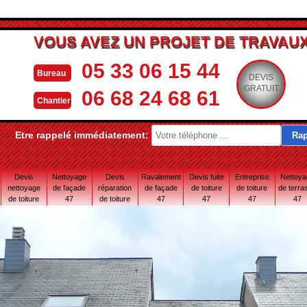
VOUS AVEZ UN PROJET DE TRAVAUX
05 33 06 15 44
Bureau
DEVIS
GRATUIT
06 68 24 68 61
Chantier
Etre rappelé immédiatement:
Devis
Nettoyage
Devis
Ravalement
Devis fuite
Entreprise
Nettoy
nettoyage
de façade
réparation
de façade
de toiture
de toiture
de terra
de toiture
47
de toiture
47
47
47
47
47
47 Lot-et-
Garonne