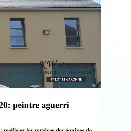
20: peintre aguerri
: préférez les services des équipes de