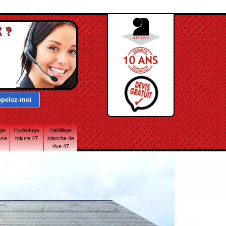
 ?
age
Hydrofuge
Habillage
sse
toiture 47
planche de
rive 47