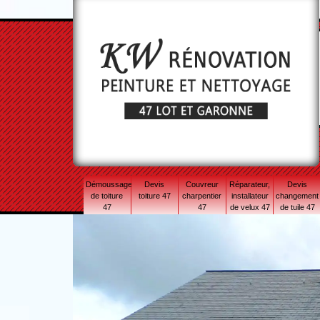
Démoussage
Devis
Couvreur
Réparateur,
Devis
de toiture
toiture 47
charpentier
installateur
changement
47
47
de velux 47
de tuile 47