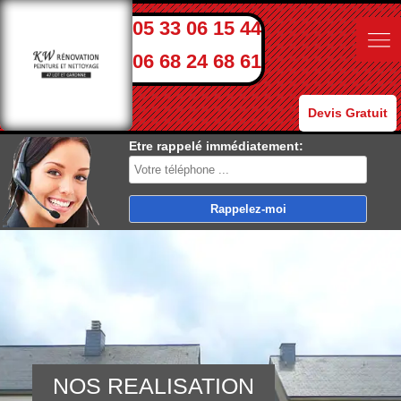
05 33 06 15 44
06 68 24 68 61
Devis Gratuit
Etre rappelé immédiatement:
NOS REALISATION