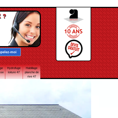
 ?
age
Hydrofuge
Habillage
sse
toiture 47
planche de
rive 47