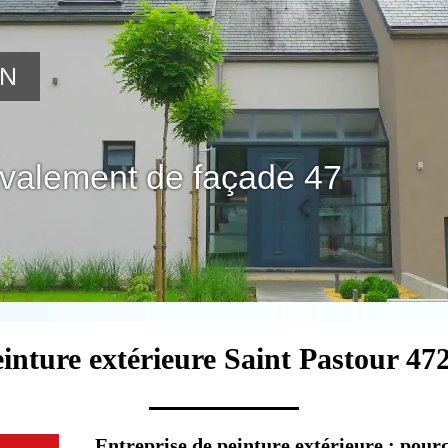
ON
avalement de façade 47
einture extérieure Saint Pastour 472
Entreprise de peinture extérieure : pourq