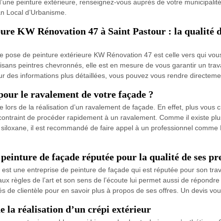
 d’une peinture extérieure, renseignez-vous auprès de votre municipal
an Local d’Urbanisme.
eure KW Rénovation 47 à Saint Pastour : la qualité d
e de pose de peinture extérieure KW Rénovation 47 est celle vers qui vo
isans peintres chevronnés, elle est en mesure de vous garantir un trav
ur des informations plus détaillées, vous pouvez vous rendre directem
pour le ravalement de votre façade ?
re lors de la réalisation d’un ravalement de façade. En effet, plus vous 
ontraint de procéder rapidement à un ravalement. Comme il existe plus
et siloxane, il est recommandé de faire appel à un professionnel comm
einture de façade réputée pour la qualité de ses pr
t une entreprise de peinture de façade qui est réputée pour son travail
ux règles de l’art et son sens de l’écoute lui permet aussi de répondre
 de clientèle pour en savoir plus à propos de ses offres. Un devis vo
de la réalisation d’un crépi extérieur