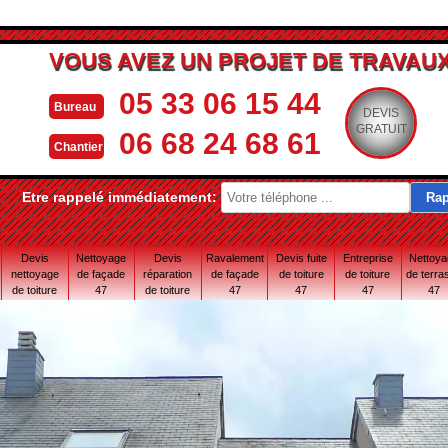
VOUS AVEZ UN PROJET DE TRAVAUX
05 33 06 15 44
Bureau
DEVIS
GRATUIT
06 68 24 68 61
Chantier
Etre rappelé immédiatement:
Devis
Nettoyage
Devis
Ravalement
Devis fuite
Entreprise
Nettoy
nettoyage
de façade
réparation
de façade
de toiture
de toiture
de terra
de toiture
47
de toiture
47
47
47
47
47
47 Lot-et-
Garonne