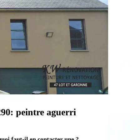
90: peintre aguerri
uoi faut-il en contacter une ?