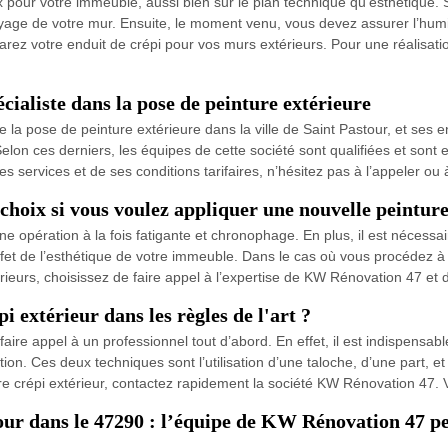
x pour votre immeuble, aussi bien sur le plan technique qu’esthétique. S
oyage de votre mur. Ensuite, le moment venu, vous devez assurer l’humi
ez votre enduit de crépi pour vos murs extérieurs. Pour une réalisation
ialiste dans la pose de peinture extérieure
 la pose de peinture extérieure dans la ville de Saint Pastour, et ses e
. Selon ces derniers, les équipes de cette société sont qualifiées et son
s services et de ses conditions tarifaires, n’hésitez pas à l’appeler ou 
choix si vous voulez appliquer une nouvelle peintur
e opération à la fois fatigante et chronophage. En plus, il est nécessair
effet de l’esthétique de votre immeuble. Dans le cas où vous procédez 
ieurs, choisissez de faire appel à l’expertise de KW Rénovation 47 et 
extérieur dans les règles de l'art ?
faire appel à un professionnel tout d’abord. En effet, il est indispensa
on. Ces deux techniques sont l’utilisation d’une taloche, d’une part, et 
re crépi extérieur, contactez rapidement la société KW Rénovation 47. 
our dans le 47290 : l’équipe de KW Rénovation 47 peu