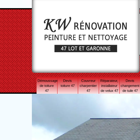
Démoussage
Devis
Couvreur
Réparateur,
Devis
de toiture
toiture 47
charpentier
installateur
changement
47
47
de velux 47
de tuile 47