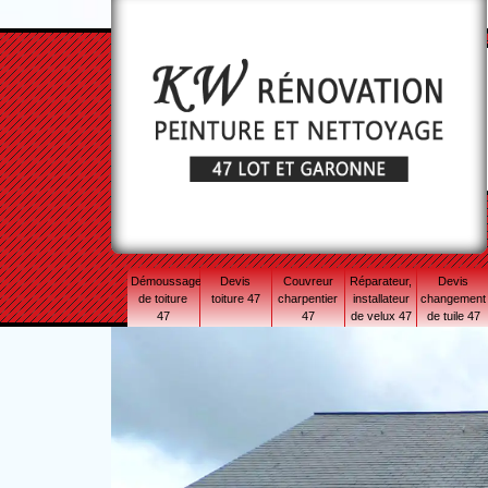
Démoussage
Devis
Couvreur
Réparateur,
Devis
de toiture
toiture 47
charpentier
installateur
changement
47
47
de velux 47
de tuile 47