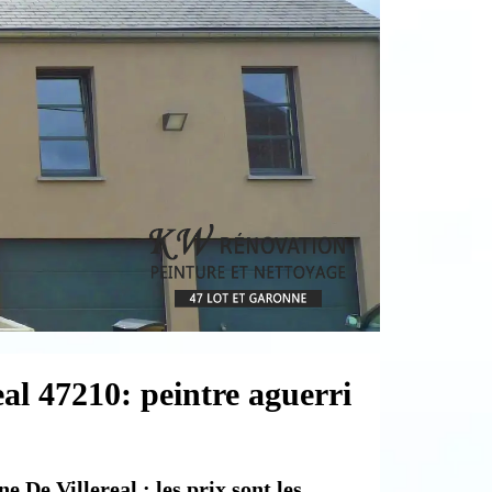
eal 47210: peintre aguerri
e De Villereal : les prix sont les