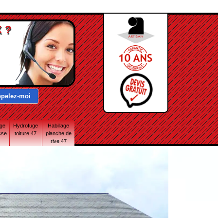
 ?
age
Hydrofuge
Habillage
sse
toiture 47
planche de
rive 47