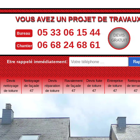
VOUS AVEZ UN PROJET DE TRAVAUX
05 33 06 15 44
Bureau
DEVIS
GRATUIT
06 68 24 68 61
Chantier
Etre rappelé immédiatement:
Devis
Nettoyage
Devis
Ravalement
Devis fuite
Entreprise
Nettoy
nettoyage
de façade
réparation
de façade
de toiture
de toiture
de terra
de toiture
47
de toiture
47
47
47
47
47
47 Lot-et-
Garonne