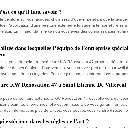
est ce qu’il faut savoir ?
 peinture sur vos façades, choisissez d’opérer pendant que la températ
ectuer l’application d’une peinture extérieure lorsque la température se 
le soir. Enfin, sauf dans le cas où vous avez des connaissances techniq
alités dans lesquelles l’équipe de l’entreprise spécia
ent
ns la pose de peinture extérieure KW Rénovation 47 propose désormais 
alence de ses équipes d’intervention, vous pouvez profiter d’un travail d
du ravalement de vos façades. Pour de plus amples informations à propos 
eure KW Rénovation 47 à Saint Etienne De Villereal :
e de pose de peinture extérieure KW Rénovation 47 est celle vers qui vo
isans peintres chevronnés, elle est en mesure de vous garantir un trav
ur des informations plus détaillées, vous pouvez vous rendre directem
extérieur dans les règles de l'art ?