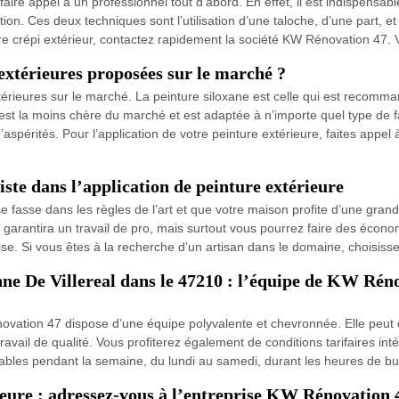
faire appel à un professionnel tout d’abord. En effet, il est indispensa
on. Ces deux techniques sont l’utilisation d’une taloche, d’une part, et 
re crépi extérieur, contactez rapidement la société KW Rénovation 47. 
 extérieures proposées sur le marché ?
extérieures sur le marché. La peinture siloxane est celle qui est recomm
ue est la moins chère du marché et est adaptée à n’importe quel type de
d’aspérités. Pour l’application de votre peinture extérieure, faites ap
ste dans l’application de peinture extérieure
se fasse dans les règles de l’art et que votre maison profite d’une grand
 garantira un travail de pro, mais surtout vous pourrez faire des économi
rise. Si vous êtes à la recherche d’un artisan dans le domaine, choisi
nne De Villereal dans le 47210 : l’équipe de KW Réno
ovation 47 dispose d’une équipe polyvalente et chevronnée. Elle peut 
 travail de qualité. Vous profiterez également de conditions tarifaires in
gnables pendant la semaine, du lundi au samedi, durant les heures de b
ieure : adressez-vous à l’entreprise KW Rénovation 