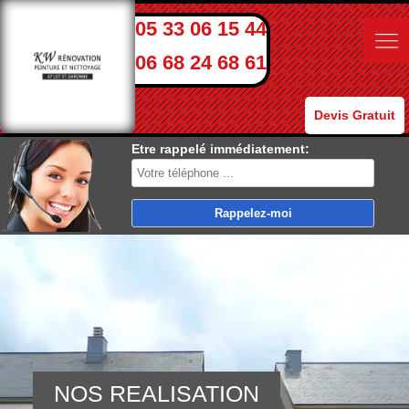
05 33 06 15 44
06 68 24 68 61
Devis Gratuit
Etre rappelé immédiatement:
NOS REALISATION