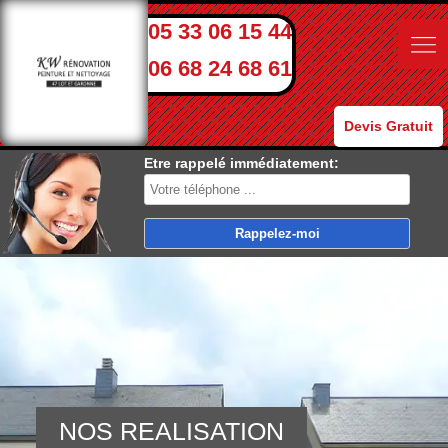
05 33 06 15 44
06 68 24 68 61
Devis Gratuit
Etre rappelé immédiatement:
NOS REALISATION