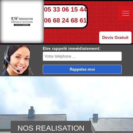
05 33 06 15 44
06 68 24 68 61
Devis Gratuit
Etre rappelé immédiatement:
NOS REALISATION