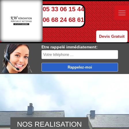
05 33 06 15 44
06 68 24 68 61
Devis Gratuit
Etre rappelé immédiatement:
NOS REALISATION